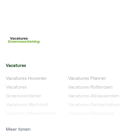
Vacatures
Vacatures Hovenier
Vacatures Planner
Vacatures
Vacatures Rotterdam
Groenvoorziener
Vacatures Alblasserdam
Vacatures Machinist
Vacatures Geldermalsen
Vacatures Meewerkend
Vacatures Roosendaal
Voorman
Vacatures IJsselstein
Meer tonen
Vacatures Grondwerker
Vacatures Hardinxveld