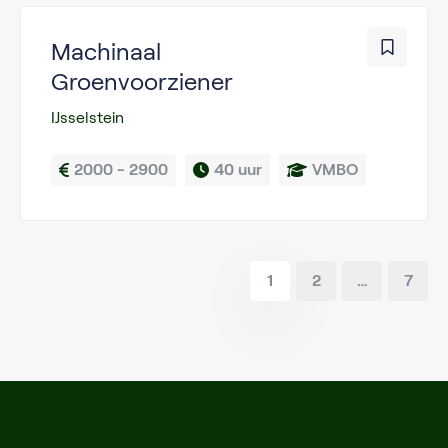
Machinaal
Groenvoorziener
IJsselstein
2000 - 2900
40 uur
VMBO
1
2
…
7