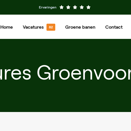
Ervaringen
Home
Vacatures
Groene banen
Contact
Hovenier
Groenvoorziener
Machinist
Grondwerker
ures Groenvoor
Meewerkend Voorman
Planner