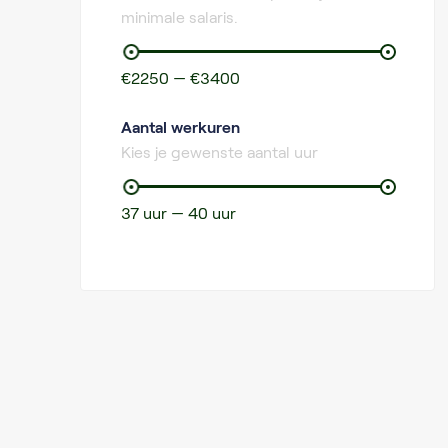
minimale salaris.
€2250 — €3400
Aantal werkuren
Kies je gewenste aantal uur
37 uur — 40 uur