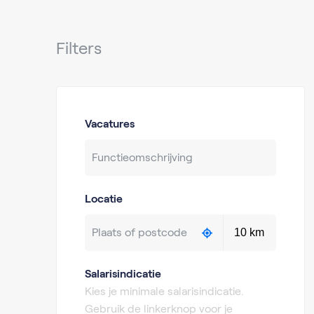
Filters
Vacatures
Locatie
Salarisindicatie
Kies je minimale salarisindicatie.
Gebruik de linkerknop voor je