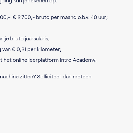
jding kun je rekenen op:
200,- € 2.700,- bruto per maand o.b.v. 40 uur;
 je bruto jaarsalaris;
van € 0,21 per kilometer;
t het online leerplatform Intro Academy.
e machine zitten? Solliciteer dan meteen