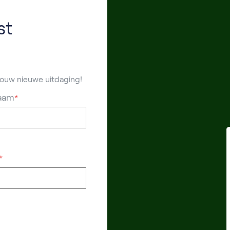
st
 jouw nieuwe uitdaging!
aam
*
*