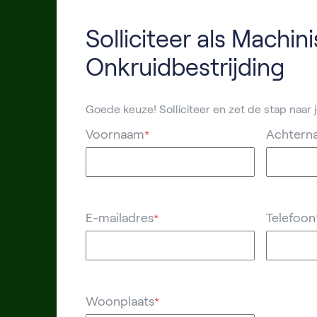
Solliciteer als Machini
Onkruidbestrijding
Goede keuze! Solliciteer en zet de stap naar
Voornaam
Achtern
*
E-mailadres
Telefoon
*
Woonplaats
*