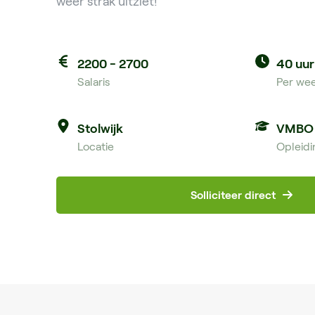
weer strak uitziet!
2200 - 2700
40 uur
Salaris
Per we
Stolwijk
VMBO
Locatie
Opleidi
Solliciteer direct