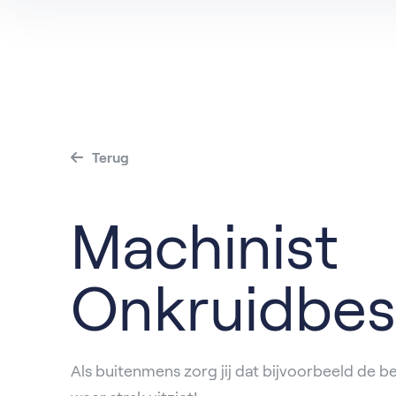
Terug
Machinist
Onkruidbest
Als buitenmens zorg jij dat bijvoorbeeld de 