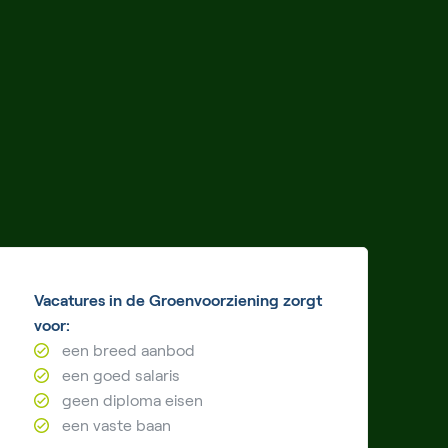
Vacatures in de Groenvoorziening zorgt
voor:
een breed aanbod
een goed salaris
geen diploma eisen
een vaste baan