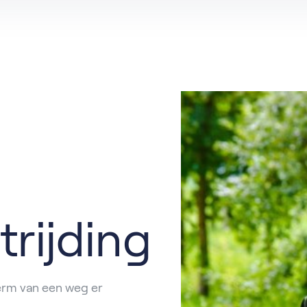
Hovenier
Groenvoorziener
Machinist
Grondwerker
Meewerkend Voorman
Planner
rijding
berm van een weg er