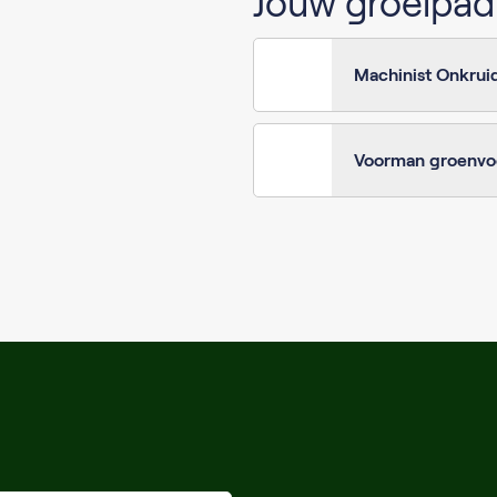
Jouw groeipad
Machinist Onkruid
Voorman groenvo