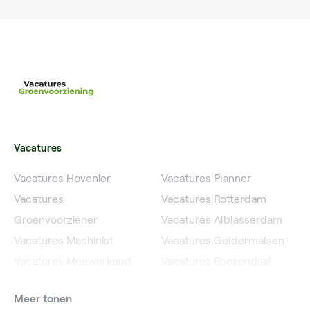
Vacatures
Vacatures Hovenier
Vacatures Planner
Vacatures
Vacatures Rotterdam
Groenvoorziener
Vacatures Alblasserdam
Vacatures Machinist
Vacatures Geldermalsen
Vacatures Meewerkend
Vacatures Roosendaal
Voorman
Vacatures IJsselstein
Meer tonen
Vacatures Grondwerker
Vacatures Hardinxveld