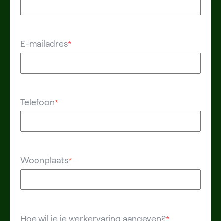
E-mailadres
*
Telefoon
*
Woonplaats
*
Hoe wil je je werkervaring aangeven?
*