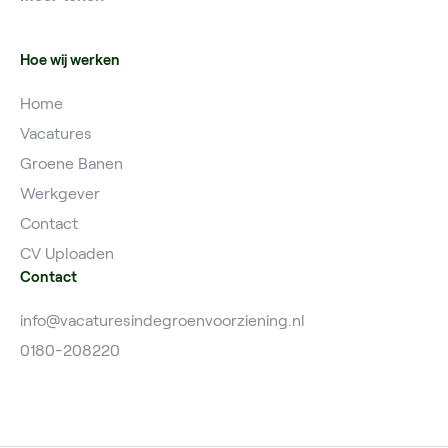
Vacatures Grondwerker
Vacatures Hardinxveld
Hoe wij werken
Home
Vacatures
Groene Banen
Werkgever
Contact
CV Uploaden
Contact
info@vacaturesindegroenvoorziening.nl
0180-208220