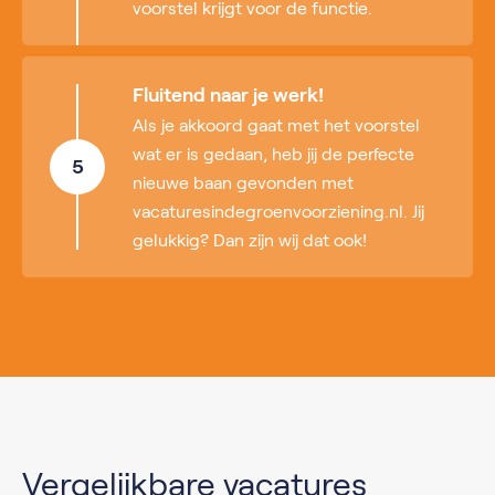
voorstel krijgt voor de functie.
Fluitend naar je werk!
Als je akkoord gaat met het voorstel
wat er is gedaan, heb jij de perfecte
5
nieuwe baan gevonden met
vacaturesindegroenvoorziening.nl. Jij
gelukkig? Dan zijn wij dat ook!
Vergelijkbare vacatures