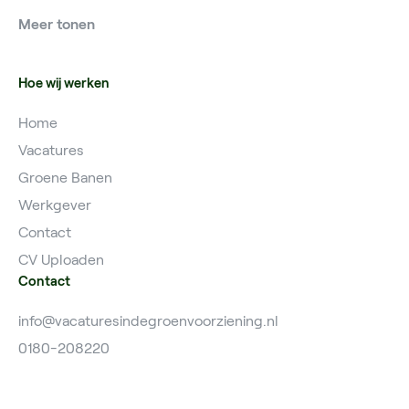
Voorman
Vacatures IJsselstein
Meer tonen
Vacatures Grondwerker
Vacatures Hardinxveld
Hoe wij werken
Home
Vacatures
Groene Banen
Werkgever
Contact
CV Uploaden
Contact
info@vacaturesindegroenvoorziening.nl
0180-208220