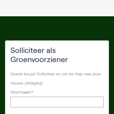
Solliciteer als
Groenvoorziener
Goede keuze! Solliciteer en zet de stap naar jouw
nieuwe uitdaging!
Voornaam
*