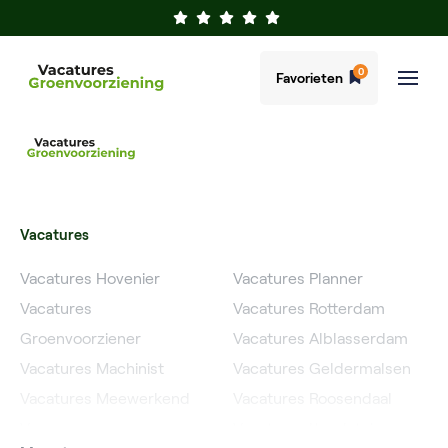
0
Favorieten
Vacatures
Vacatures Hovenier
Vacatures Planner
Vacatures
Vacatures Rotterdam
Groenvoorziener
Vacatures Alblasserdam
Vacatures Machinist
Vacatures Geldermalsen
Vacatures Meewerkend
Vacatures Roosendaal
Voorman
Vacatures IJsselstein